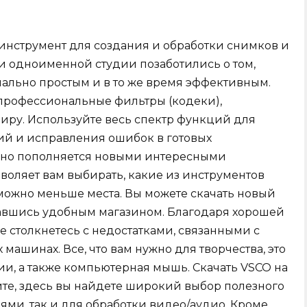
нструмент для создания и обработки снимков и
и одноименной студии позаботились о том,
ально простым и в то же время эффективным.
профессиональные фильтры (кодеки),
миру. Используйте весь спектр функций для
ий и исправления ошибок в готовых
рно пополняется новыми интересными
оляет вам выбирать, какие из инструментов
 можно меньше места. Вы можете скачать новый
вавшись удобным магазином. Благодаря хорошей
 столкнетесь с недостатками, связанными с
машинах. Все, что вам нужно для творчества, это
ии, а также компьютерная мышь. Скачать VSCO на
те, здесь вы найдете широкий выбор полезного
иями, так и для обработки видео/аудио. Кроме