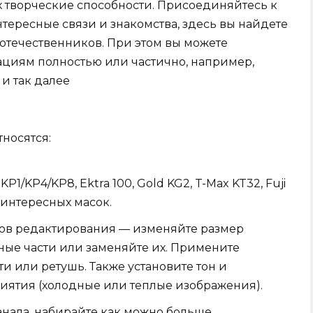
х творческие способности. Присоединяйтесь к
нтересные связи и знакомства, здесь вы найдете
соотечественников. При этом вы можете
ациям полностью или частично, например,
и так далее
носятся:
1/KP4/KP8, Ektra 100, Gold KG2, T-Max KT32, Fuji
 интересных масок.
ов редактирования — изменяйте размер
ные части или заменяйте их. Примените
и или ретушь. Также установите тон и
иятия (холодные или теплые изображения).
канала, набирайте как можно больше