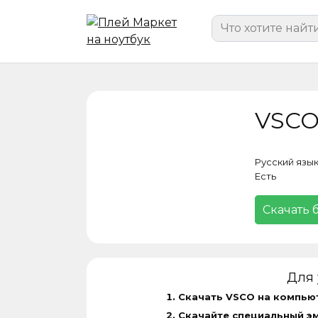
Перейти
Search
к
for:
содержанию
VSCO
Русский язы
Есть
Скачать 
Для 
Скачать VSCO на компью
Скачайте специальный э