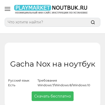
Перейти
к
содержанию
Search
for:
Gacha Nox на ноутбук
Русский язык
Требования
Кат
Есть
Windows 7/Windows 8/Windows 10
Игр
Скачать бесплатно