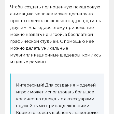
Чтобы создать полноценную покадровую
анимацию, человек может достаточно
просто склеить несколько кадров, один за
другим. Благодаря этому приложение
можно назвать не игрой, а бесплатной
графической студией. С помощью нее
можно делать уникальные
мультипликационные шедевры, комиксы
и целые романы.
Интересный! Для создания моделей
игрок может использовать большое
количество одежды с аксессуарами,
оружейными принадлежностями.
Кроме того, есть шаблоны, на которые