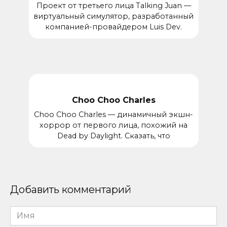
Проект от третьего лица Talking Juan —
виртуальный симулятор, разработанный
компанией-провайдером Luis Dev.
Choo Choo Charles
Choo Choo Charles — динамичный экшн-
хоррор от первого лица, похожий на
Dead by Daylight. Сказать, что
Добавить комментарий
Имя
*