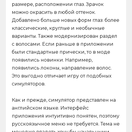
размере, расположении глаз. Зрачок
можно окрасить в любой оттенок.
Добавлено больше новых форм глаз: более
классические, круглые и необычные
варианты. Также модернизирован раздел
с волосами. Если раньше в приложении
были стандартные прически, то в моде
появились новинки. Например,
появились локоны, направление волос.
Это выгодно отличает игру от подобных
симуляторов.
Как и прежде, симулятор представлен на
английском языке. Интерфейс
приложения интуитивно понятен, поэтому
русскоязычное меню не требуется. Тема не
менедже владеть хочу бы начальными