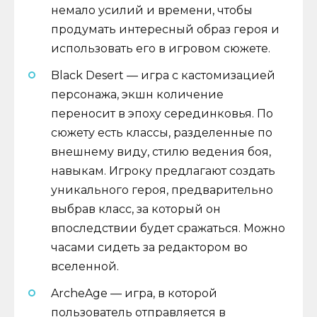
немало усилий и времени, чтобы
продумать интересный образ героя и
использовать его в игровом сюжете.
Black Desert — игра с кастомизацией
персонажа, экшн количение
переносит в эпоху серединковья. По
сюжету есть классы, разделенные по
внешнему виду, стилю ведения боя,
навыкам. Игроку предлагают создать
уникального героя, предварительно
выбрав класс, за который он
впоследствии будет сражаться. Можно
часами сидеть за редактором во
вселенной.
ArcheAge — игра, в которой
пользователь отправляется в