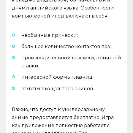
днями английского языка. Особенности
компьютерной игры включают в себя:
необычные прически;
большое количество контактов поз;
производительной графики, приятной
ставки;
интересной формы глазниц;
захватывающая пара скинов.
Важно, что доступ к универсальному
аниме предоставляется бесплатно. Игра
как приложение полностью работает с