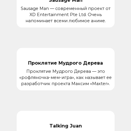
Sausage Man
Sausage Man — современный проект от
XD Entertainment Pte Ltd. Очень
напоминает всеми любимое аниме.
Проклятие Мудрого Дерева
Проклятие Мудрого Дерева — это
«рофляночка-мем-игра», как называет ее
разработчик проекта Максим «Maxter».
Talking Juan