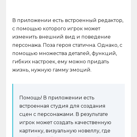
В приложении есть встроенный редактор,
с помощью которого игрок может
изменить внешний вид и поведение
персонажа. Поза героя статична. Однако, с
помощью множества деталей, функций,
гибких настроек, ему можно придать
жизнь, нужную гамму эмоций.
Помощь! В приложении есть
встроенная студия для создания
сцен с персонажами. В результате
игрок может создать качественную
картинку, визуальную новеллу, где