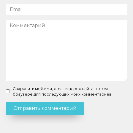
Email
*
Комментарий
Сохранить моё имя, email и адрес сайта в этом
браузере для последующих моих комментариев.