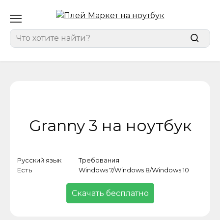
Перейти
к
содержанию
Search
for:
Granny 3 на ноутбук
Русский язык
Требования
Кат
Есть
Windows 7/Windows 8/Windows 10
Игр
Скачать бесплатно