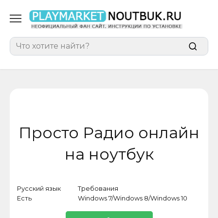
Перейти
к
содержанию
Search
for:
Просто Радио онлайн
на ноутбук
Русский язык
Требования
Кат
Есть
Windows 7/Windows 8/Windows 10
Про