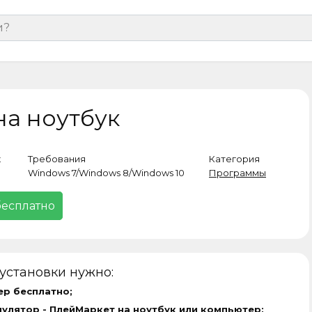
 на ноутбук
к
Требования
Категория
Windows 7/Windows 8/Windows 10
Программы
бесплатно
установки нужно:
ер бесплатно;
мулятор -
ПлейМаркет на ноутбук
или компьютер;