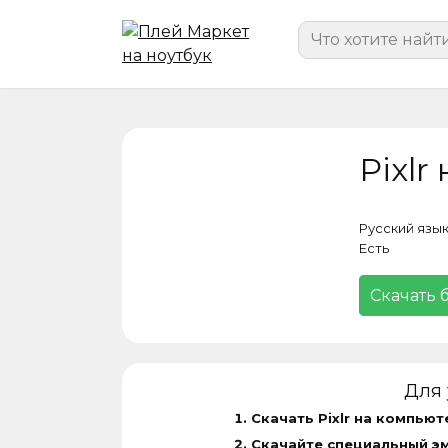
Перейти
Search
к
for:
содержанию
Pixlr
Русский язы
Есть
Скачать 
Для 
Скачать Pixlr на компьют
Скачайте специальный э