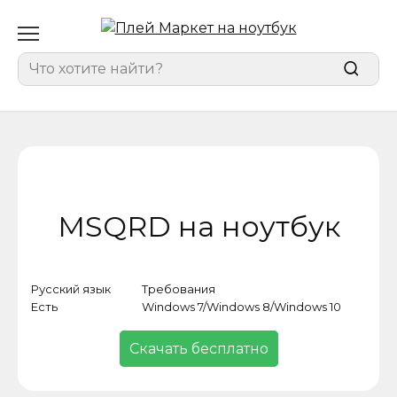
Перейти
к
содержанию
Search
for:
MSQRD на ноутбук
Русский язык
Требования
Кат
Есть
Windows 7/Windows 8/Windows 10
Про
Скачать бесплатно