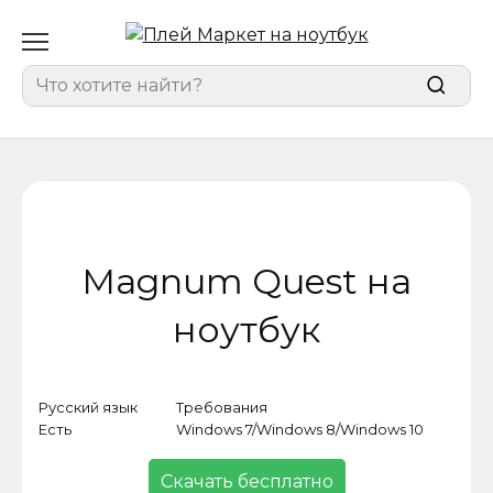
Перейти
к
содержанию
Search
for:
Magnum Quest на
ноутбук
Русский язык
Требования
Кат
Есть
Windows 7/Windows 8/Windows 10
Игр
Скачать бесплатно