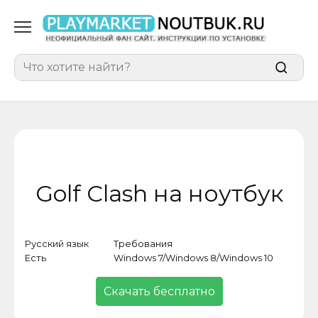
Перейти
к
содержанию
Search
for:
Golf Clash на ноутбук
Русский язык
Требования
Кат
Есть
Windows 7/Windows 8/Windows 10
Игр
Скачать бесплатно