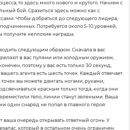
оцесса, то здесь много нового и крутого. Начнем с
ельный бой. Сразиться здесь можно как с
ссами. Чтобы добраться до следующего лидера,
 подчиненных. Потребуется около 5-10 уровней,
ы получите неплохие награды.
ходить следующим образом. Сначала в вас
стреляют в вас пулями или холодным оружием,
онечен, поэтому у вас есть только 30 секунд,
е вашего агента есть шесть точек. Каждый отвечает
х точек вы можете двигать ногами, руками,
одсвечиваться красным только тогда, когда они
переместили тело, линии станут зелеными. Ваша
ни один снаряд не попал в главного героя.
т ваша очередь открывать ответный огонь. У
езапас, который в остальном очень ограничен.