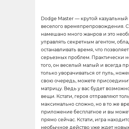
Dodge Master — крутой казуальный п
веселого времяпрепровождения. Сра
намешано много жанров и это необыч
управлять секретным агентом, обл
останавливать время, что позволя
серьезных проблем. Практически н
того, он веселый малый и всегда пр
только уворачиваться от пуль, ножей
свою очередь, можете присоединит
матрицу. Ведь у вас будет возможн
вещи. Кстати, героя отправляют тол
максимально сложно, но в то же вре
приложение бесплатное и вы может
прямо сейчас. Кстати, игра находит
необычное действо уже ждет новых