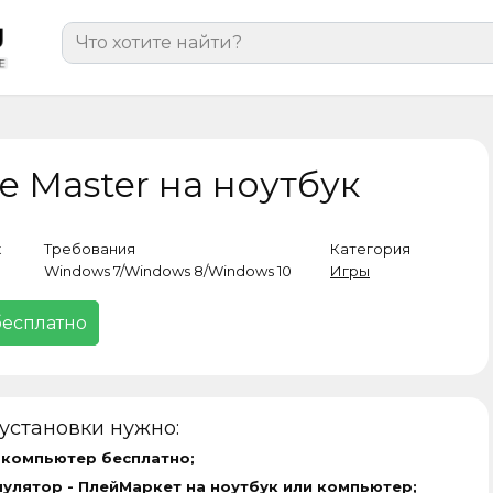
Search
for:
e Master на ноутбук
к
Требования
Категория
Windows 7/Windows 8/Windows 10
Игры
бесплатно
установки нужно:
 компьютер бесплатно;
мулятор -
ПлейМаркет на ноутбук
или компьютер;