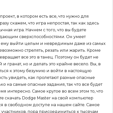
роект, в котором есть все, что нужно для
зу скажем, что игра непростая, так как здесь
ная игра. Начнем с того, что вы будете
адающим сверхспособностями. Он умеет
ет ему выйти целым и невредимым даже из самых
евозможно стрелять, резать или жарить. Кроме
евращает все это в танец. Поэтому он будет не
 и гранат, но и делать это крайне весело. Вы, в
ься к этому безумию и войти в настоящую
ость увидеть, как пролетают разные опасные
ько на самые опасные задания, так что все будет
мя интересно. Самое крутое во всем этом то, что
е скачать Dodge Master на свой компьютер
ся в свободном доступе на нашем сайте. Самое
 участников, пора присоединиться к тысячам